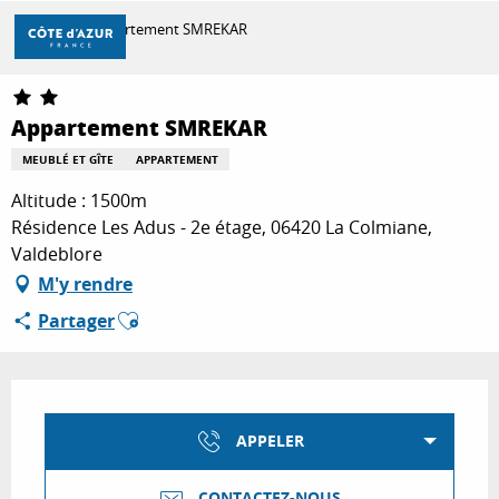
Aller
Accueil
Appartement SMREKAR
au
contenu
principal
DÉCOUVRIR
Appartement SMREKAR
MEUBLÉ ET GÎTE
APPARTEMENT
À FAIRE
Altitude : 1500m
Résidence Les Adus - 2e étage, 06420 La Colmiane,
Valdeblore
SÉJOURNER
M'y rendre
Ajouter aux favoris
Partager
Ouverture et coordonnées
APPELER
CONTACTEZ-NOUS