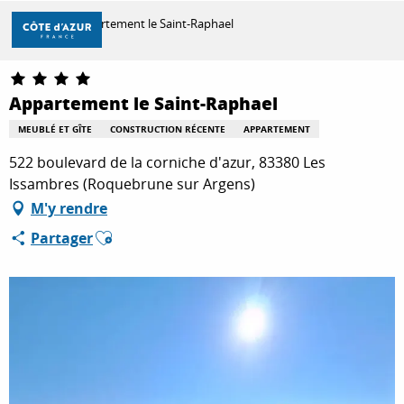
Aller
Accueil
Appartement le Saint-Raphael
au
contenu
principal
DÉCOUVRIR
Appartement le Saint-Raphael
MEUBLÉ ET GÎTE
CONSTRUCTION RÉCENTE
APPARTEMENT
À FAIRE
522 boulevard de la corniche d'azur, 83380 Les
Issambres (Roquebrune sur Argens)
M'y rendre
SÉJOURNER
Ajouter aux favoris
Partager