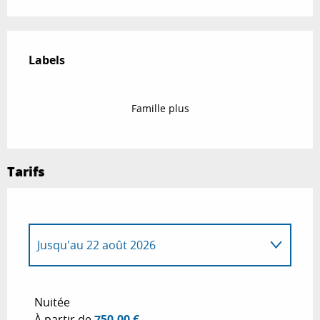
Offres de prestations
Labels
Labels
Famille plus
Tarifs
Jusqu'au
22 août 2026
Du
1 janvier 2026
au
31 mai 2026
Nuitée
À partir de
750,00 €