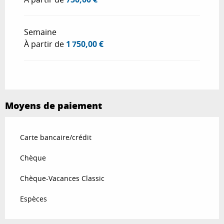
Du
6 juin 2026
au
4 juillet 2026
Semaine
Du
5 juillet 2026
au
25 juillet 2026
À partir de
1 750,00 €
Du
29 août 2026
au
26 septembre 2026
Du
3 octobre 2026
au
31 décembre
2026
Moyens de paiement
Carte bancaire/crédit
Chèque
Chèque-Vacances Classic
Espèces