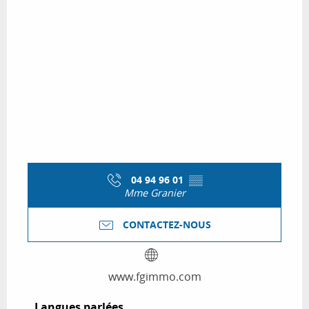
04 94 96 01
▒▒
Mme Granier
CONTACTEZ-NOUS
www.fgimmo.com
Langues parlées
Langues parlées