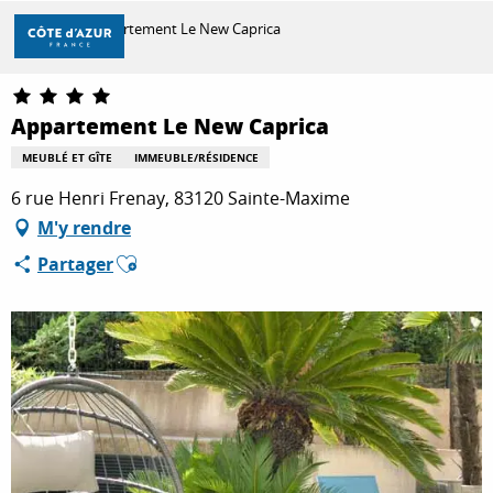
Aller
Accueil
Appartement Le New Caprica
au
contenu
principal
DÉCOUVRIR
Appartement Le New Caprica
MEUBLÉ ET GÎTE
IMMEUBLE/RÉSIDENCE
À FAIRE
6 rue Henri Frenay, 83120 Sainte-Maxime
M'y rendre
Ajouter aux favoris
Partager
SÉJOURNER