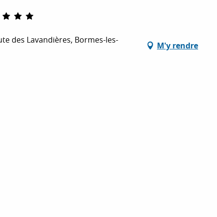
6
te des Lavandières, Bormes-les-
M'y rendre