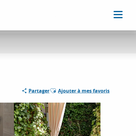
FR
Accessibilité
Recherche
Voir les favoris
Ajouter aux favoris
Partager
Ajouter à mes favoris