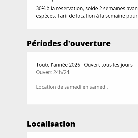
30% à la réservation, solde 2 semaines avant
Du
1 avril 2026
au
30 avril 2026
espèces. Tarif de location à la semaine pou
Le
31 mai 2026
Périodes d'ouverture
Le
15 juin 2026
Toute l'année 2026 - Ouvert tous les jours
Le
30 juin 2026
Ouvert 24h/24.
Jusqu'au
15 septembre 2026
Location de samedi en samedi.
Du
16 septembre 2026
au
30 septembre 2
Du
1 octobre 2026
au
15 octobre 2026
Localisation
Du
16 octobre 2026
au
31 octobre 2026