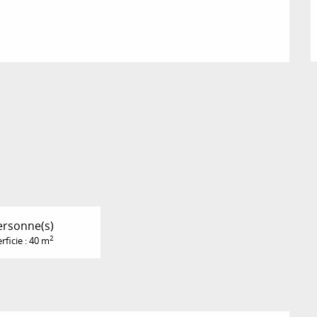
ersonne(s)
2
rficie : 40 m