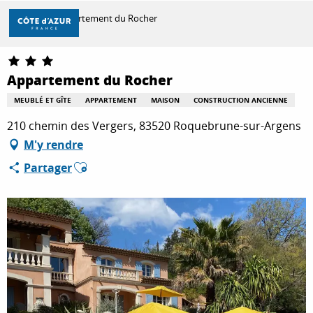
Aller
Accueil
Appartement du Rocher
au
contenu
principal
DÉCOUVRIR
Appartement du Rocher
MEUBLÉ ET GÎTE
APPARTEMENT
MAISON
CONSTRUCTION ANCIENNE
À FAIRE
210 chemin des Vergers, 83520 Roquebrune-sur-Argens
M'y rendre
Ajouter aux favoris
Partager
SÉJOURNER