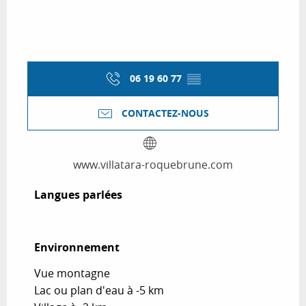
06 19 60 77
▒▒
CONTACTEZ-NOUS
www.villatara-roquebrune.com
Langues parlées
Langues parlées
Environnement
Environnement
Vue montagne
Lac ou plan d'eau à -5 km