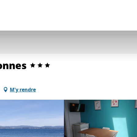
onnes
M'y rendre