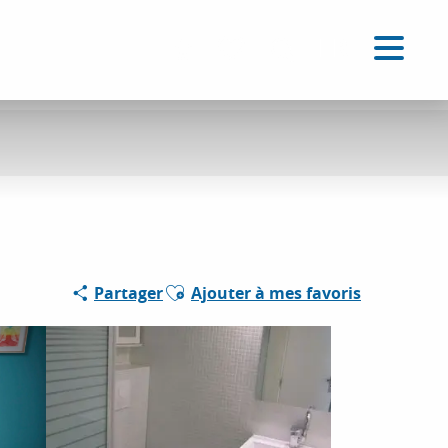
FR
Accessibilité
Recherche
Voir les favoris
Ajouter aux favoris
Partager
Ajouter à mes favoris