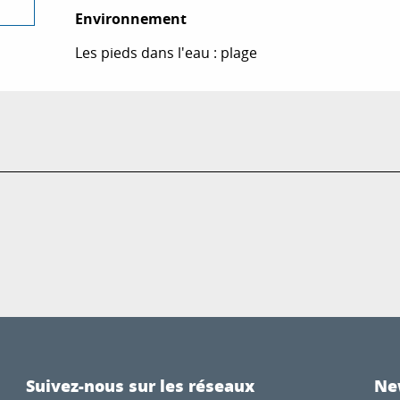
Environnement
Environnement
Les pieds dans l'eau : plage
Suivez-nous sur les réseaux
Ne