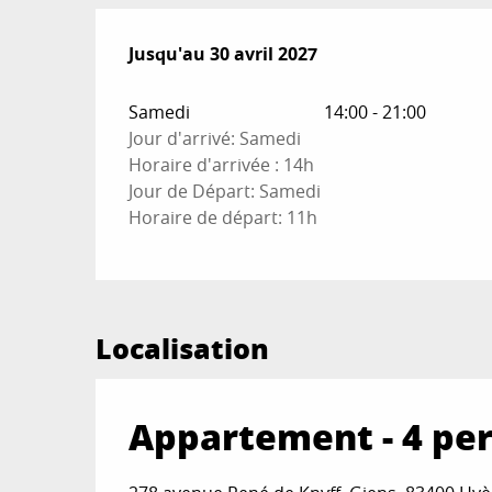
Du
Jusqu'au
4 juillet 2026
30 avril 2027
au
30 avril 2027
Samedi
14:00 - 21:00
Jour d'arrivé: Samedi
Horaire d'arrivée : 14h
Jour de Départ: Samedi
Horaire de départ: 11h
Localisation
Appartement - 4 pe