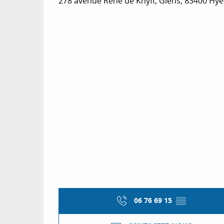
278 avenue René de Knyff, Giens, 83400 Hyè
06 76 69 15
▒▒