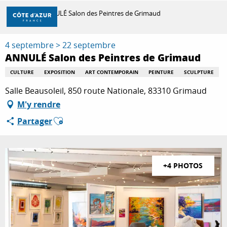
Aller
Accueil
ANNULÉ Salon des Peintres de Grimaud
au
contenu
principal
4 septembre > 22 septembre
DÉCOUVRIR
ANNULÉ Salon des Peintres de Grimaud
CULTURE
EXPOSITION
ART CONTEMPORAIN
PEINTURE
SCULPTURE
À FAIRE
Salle Beausoleil, 850 route Nationale, 83310 Grimaud
M'y rendre
Ajouter aux favoris
Partager
SÉJOURNER
+4 PHOTOS