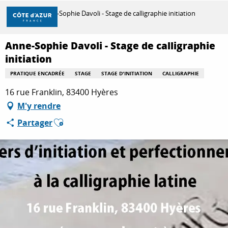
Aller
Accueil
Anne-Sophie Davoli - Stage de calligraphie initiation
au
contenu
principal
Anne-Sophie Davoli - Stage de calligraphie
DÉCOUVRIR
initiation
PRATIQUE ENCADRÉE
STAGE
STAGE D'INITIATION
CALLIGRAPHIE
À FAIRE
16 rue Franklin, 83400 Hyères
M'y rendre
Ajouter aux favoris
Partager
SÉJOURNER