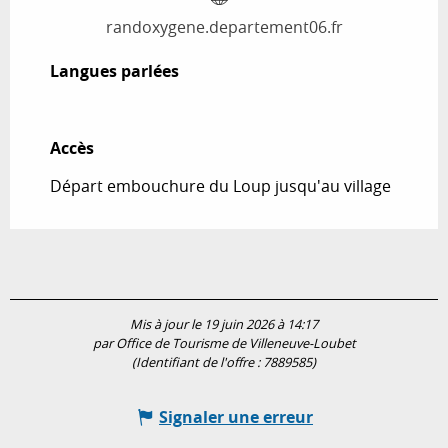
randoxygene.departement06.fr
Langues parlées
Langues parlées
Accès
Accès
Départ embouchure du Loup jusqu'au village
Mis à jour le 19 juin 2026 à 14:17
par Office de Tourisme de Villeneuve-Loubet
(Identifiant de l'offre :
7889585
)
Signaler une erreur