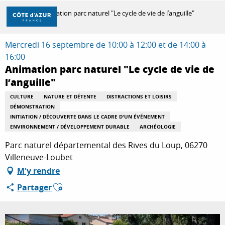
Aller
Accueil
Animation parc naturel "Le cycle de vie de l’anguille"
au
contenu
principal
Mercredi 16 septembre de 10:00 à 12:00 et de 14:00 à
DÉCOUVRIR
16:00
Animation parc naturel "Le cycle de vie de
l’anguille"
À FAIRE
CULTURE
NATURE ET DÉTENTE
DISTRACTIONS ET LOISIRS
DÉMONSTRATION
INITIATION / DÉCOUVERTE DANS LE CADRE D'UN ÉVÉNEMENT
SÉJOURNER
ENVIRONNEMENT / DÉVELOPPEMENT DURABLE
ARCHÉOLOGIE
Parc naturel départemental des Rives du Loup, 06270
Villeneuve-Loubet
M'y rendre
Ajouter aux favoris
Partager