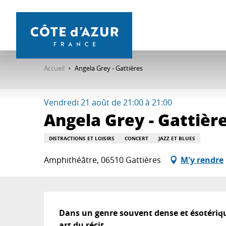
Aller
au
contenu
principal
Accueil
Angela Grey - Gattières
Vendredi 21 août de 21:00 à 21:00
Angela Grey - Gattièr
DISTRACTIONS ET LOISIRS
CONCERT
JAZZ ET BLUES
Amphithéâtre, 06510 Gattières
M'y rendre
Description
Dans un genre souvent dense et ésotérique
art du récit.