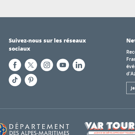
Suivez-nous sur les réseaux
Ne
sociaux
Rec
Fra
évé
d'A
J