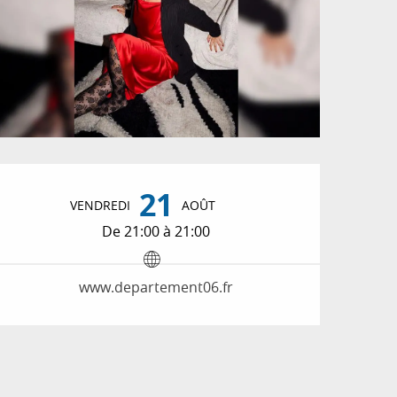
Ouverture et coordon
21
VENDREDI
AOÛT
De 21:00 à 21:00
www.departement06.fr