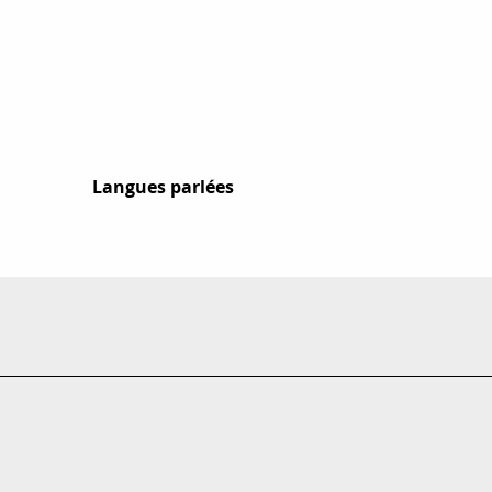
Langues parlées
Langues parlées