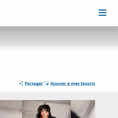
FR
Accessibilité
Recherche
Voir les favoris
Ajouter aux favoris
Partager
Ajouter à mes favoris