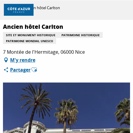
Aller
Accueil
Ancien hôtel Carlton
au
contenu
principal
Ancien hôtel Carlton
DÉCOUVRIR
SITE ET MONUMENT HISTORIQUE
PATRIMOINE HISTORIQUE
PATRIMOINE MONDIAL UNESCO
À FAIRE
7 Montée de l'Hermitage, 06000 Nice
M'y rendre
Ajouter aux favoris
Partager
SÉJOURNER