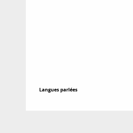
Langues parlées
Langues parlées