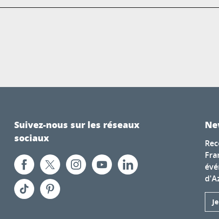
Suivez-nous sur les réseaux
Ne
sociaux
Rec
Fra
évé
d'A
J