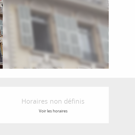
Ouverture et coordon
Horaires non définis
Voir les horaires