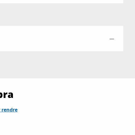
—
bra
 rendre