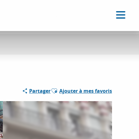
FR
Accessibilité
Recherche
Voir les favoris
Ajouter aux favoris
Partager
Ajouter à mes favoris