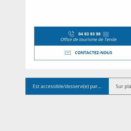
04 83 93 98
▒▒
Office de tourisme de Tende
CONTACTEZ-NOUS
Est accessible/desservi(e) par...
Sur pl