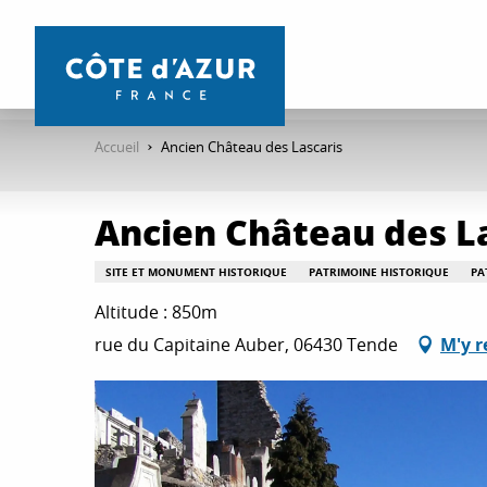
Aller
au
contenu
principal
Accueil
Ancien Château des Lascaris
Ancien Château des L
SITE ET MONUMENT HISTORIQUE
PATRIMOINE HISTORIQUE
PA
Altitude : 850m
rue du Capitaine Auber, 06430 Tende
M'y r