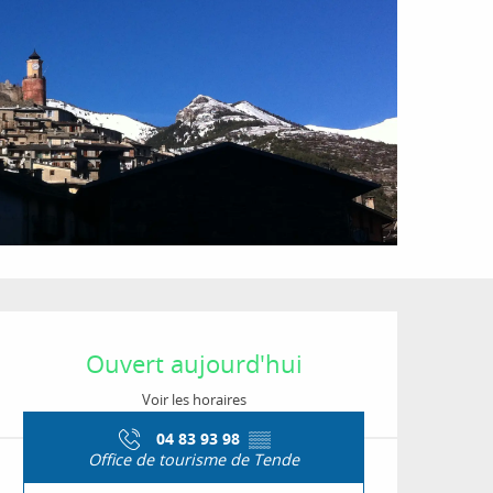
Ouverture et coordon
Ouvert aujourd'hui
Voir les horaires
04 83 93 98
▒▒
Office de tourisme de Tende