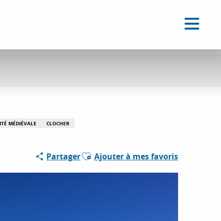
FR
Accessibilité
Recherche
Voir les favoris
ITÉ MÉDIÉVALE
CLOCHER
Ajouter aux favoris
Partager
Ajouter à mes favoris