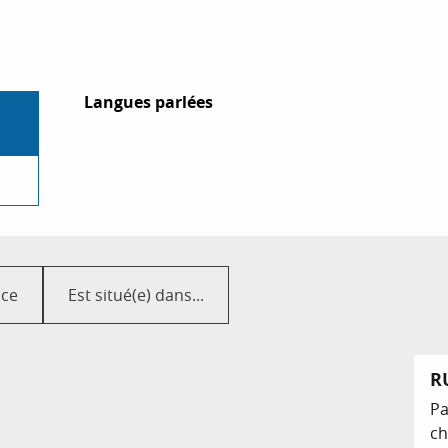
Langues parlées
Langues parlées
ace
Est situé(e) dans...
R
Pa
ch