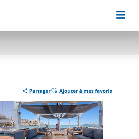
FR
Accessibilité
Recherche
Voir les favoris
Ajouter aux favoris
Partager
Ajouter à mes favoris