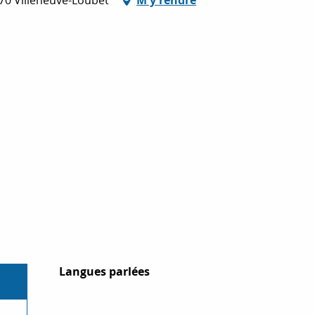
Langues parlées
Langues parlées