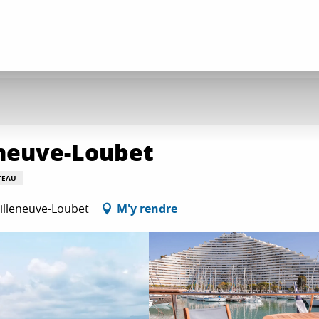
neuve-Loubet
TEAU
Villeneuve-Loubet
M'y rendre