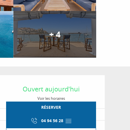
+ 4
Ouverture et coordon
Ouvert aujourd'hui
Voir les horaires
RÉSERVER
04 94 56 28
▒▒