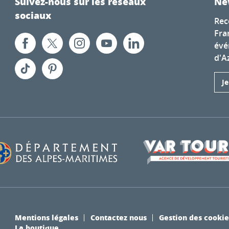
Suivez-nous sur les réseaux
Ne
sociaux
Rec
Fra
évé
d'A
J
Mentions légales
Contactez nous
Gestion des cookie
La boutique