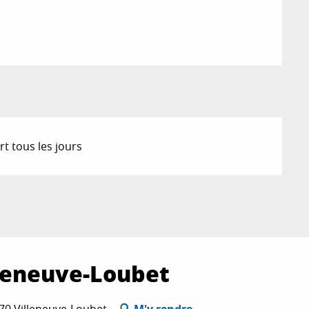
t tous les jours
leneuve-Loubet
270 Villeneuve-Loubet
M'y rendre