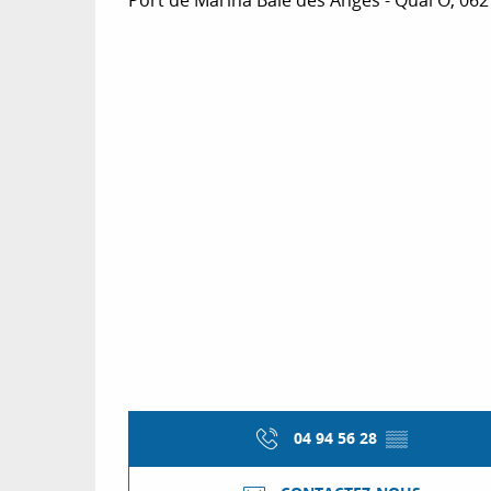
04 94 56 28
▒▒