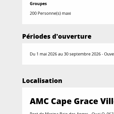
Groupes
Groupes
200 Personne(s) maxi
Périodes d'ouverture
Du 1 mai 2026 au 30 septembre 2026 - Ouver
Localisation
AMC Cape Grace Vil
Port de Marina Baie des Anges - Quai O, 06