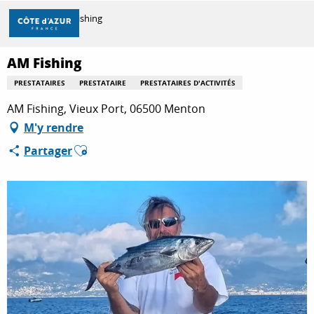
Aller
Accueil
AM Fishing
au
contenu
principal
AM Fishing
DÉCOUVRIR
PRESTATAIRES
PRESTATAIRE
PRESTATAIRES D'ACTIVITÉS
AM Fishing, Vieux Port, 06500 Menton
À FAIRE
M'y rendre
Ajouter aux favoris
Partager
SÉJOURNER