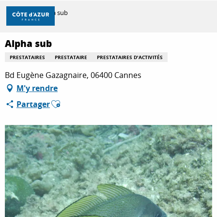
Aller
Accueil
Alpha sub
au
contenu
principal
Alpha sub
DÉCOUVRIR
PRESTATAIRES
PRESTATAIRE
PRESTATAIRES D'ACTIVITÉS
Bd Eugène Gazagnaire, 06400 Cannes
À FAIRE
M'y rendre
Ajouter aux favoris
Partager
SÉJOURNER