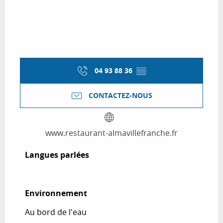
04 93 88 36
▒▒
CONTACTEZ-NOUS
www.restaurant-almavillefranche.fr
Langues parlées
Langues parlées
Environnement
Environnement
Au bord de l'eau