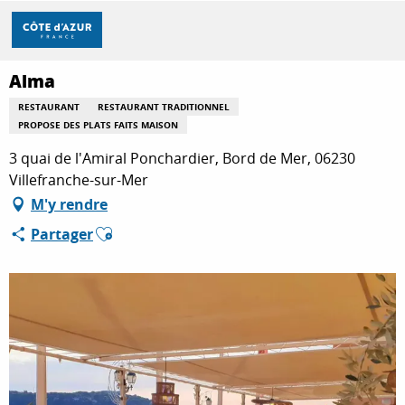
Aller
Accueil
Alma
au
contenu
principal
Alma
DÉCOUVRIR
RESTAURANT
RESTAURANT TRADITIONNEL
PROPOSE DES PLATS FAITS MAISON
À FAIRE
3 quai de l'Amiral Ponchardier, Bord de Mer, 06230
Villefranche-sur-Mer
M'y rendre
SÉJOURNER
Ajouter aux favoris
Partager