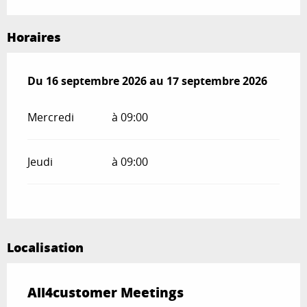
Horaires
Du
Du
16 septembre 2026
16 septembre 2026
au
au
17 septembre 2026
17 septembre 2026
Mercredi
à 09:00
Jeudi
à 09:00
Localisation
All4customer Meetings