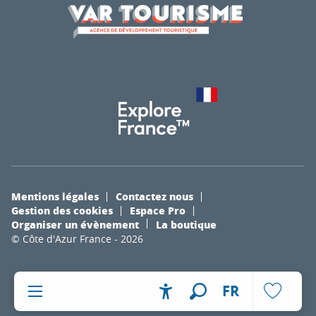
Mentions légales
Contactez nous
Gestion des cookies
Espace Pro
Organiser un évènement
La boutique
© Côte d'Azur France - 2026
FR
Accessibilité
Recherche
Voir les fa