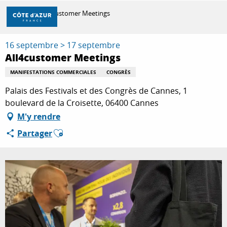
Aller
Accueil
All4customer Meetings
au
contenu
principal
16 septembre > 17 septembre
DÉCOUVRIR
All4customer Meetings
MANIFESTATIONS COMMERCIALES
CONGRÈS
À FAIRE
Palais des Festivals et des Congrès de Cannes, 1
boulevard de la Croisette, 06400 Cannes
M'y rendre
SÉJOURNER
Ajouter aux favoris
Partager