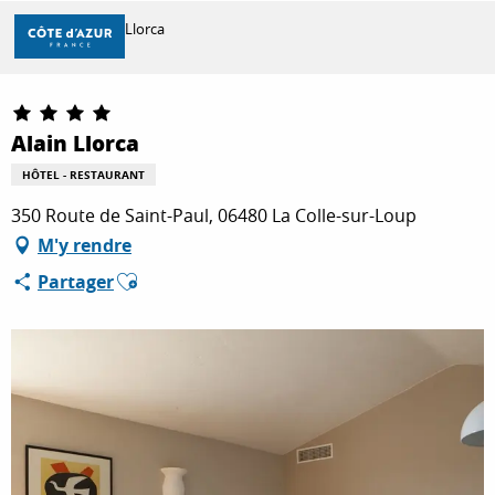
Aller
Accueil
Alain Llorca
au
contenu
principal
Partenaire Marque CAF
DÉCOUVRIR
Alain Llorca
HÔTEL - RESTAURANT
À FAIRE
350 Route de Saint-Paul, 06480 La Colle-sur-Loup
M'y rendre
SÉJOURNER
Ajouter aux favoris
Partager