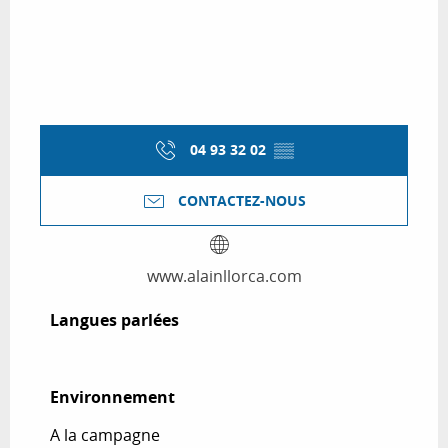
04 93 32 02
▒▒
CONTACTEZ-NOUS
www.alainllorca.com
Langues parlées
Langues parlées
Environnement
Environnement
A la campagne