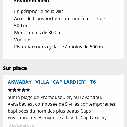
Environnement
Environnement
En périphérie de la ville
Arrêt de transport en commun à moins de
500 m
Mer à moins de 300 m
Vue mer
Piste/parcours cyclable à moins de 500 m
Sur place
Réservable
AKWABAY - VILLA "CAP LARDIER" - T6
Sur la plage de Pramousquier, au Lavandou,
Akwabay est composée de 5 villas contemporaines
baptisées du nom des plus beaux Caps
environnants. Bienvenue à la Villa Cap Lardier,...
Le Lavandou