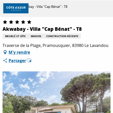
Aller
Accueil
Akwabay - Villa "Cap Bénat" - T8
au
contenu
principal
DÉCOUVRIR
Akwabay - Villa "Cap Bénat" - T8
MEUBLÉ ET GÎTE
MAISON
CONSTRUCTION RÉCENTE
À FAIRE
Traverse de la Plage, Pramousquier, 83980 Le Lavandou
M'y rendre
Ajouter aux favoris
Partager
SÉJOURNER