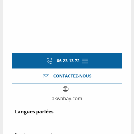
06 23 13 72
▒▒
CONTACTEZ-NOUS
akwabay.com
Langues parlées
Langues parlées