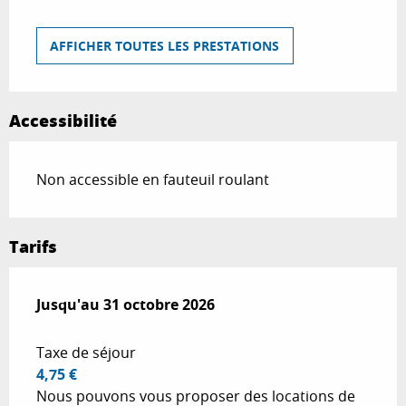
AFFICHER TOUTES LES PRESTATIONS
Accessibilité
Non accessible en fauteuil roulant
Tarifs
Du
Jusqu'au
1 avril 2026
31 octobre 2026
au
31 octobre 2026
Taxe de séjour
4,75 €
Nous pouvons vous proposer des locations de