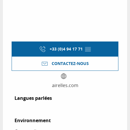
+33 (0)4 94 17 71
▒▒
CONTACTEZ-NOUS
airelles.com
Langues parlées
Langues parlées
Environnement
Environnement