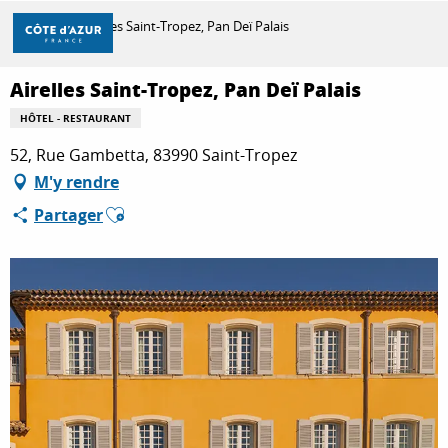
Aller
Accueil
Airelles Saint-Tropez, Pan Deï Palais
au
contenu
principal
Airelles Saint-Tropez, Pan Deï Palais
DÉCOUVRIR
HÔTEL - RESTAURANT
52, Rue Gambetta, 83990 Saint-Tropez
À FAIRE
M'y rendre
Ajouter aux favoris
Partager
SÉJOURNER