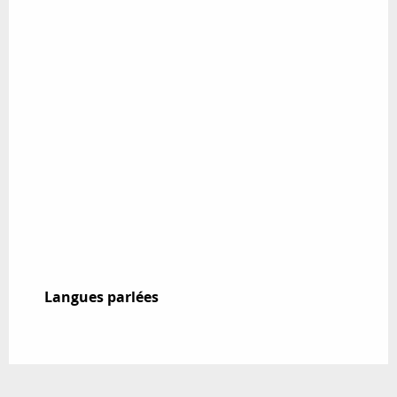
Langues parlées
Langues parlées