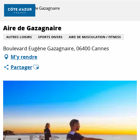
Aller
Accueil
Aire de Gazagnaire
au
contenu
principal
Aire de Gazagnaire
DÉCOUVRIR
AUTRES LOISIRS
SPORTS DIVERS
AIRE DE MUSCULATION / FITNESS
Boulevard Eugène Gazagnaire, 06400 Cannes
À FAIRE
M'y rendre
Ajouter aux favoris
Partager
SÉJOURNER