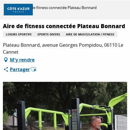
Aller
Accueil
Aire de fitness connectée Plateau Bonnard
au
contenu
principal
Aire de fitness connectée Plateau Bonnard
DÉCOUVRIR
LOISIRS SPORTIFS
SPORTS DIVERS
AIRE DE MUSCULATION / FITNESS
Plateau Bonnard, avenue Georges Pompidou, 06110 Le
À FAIRE
Cannet
M'y rendre
Ajouter aux favoris
Partager
SÉJOURNER