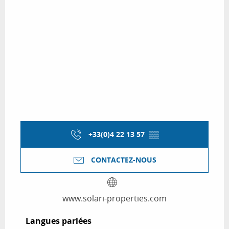
+33(0)4 22 13 57
▒▒
CONTACTEZ-NOUS
www.solari-properties.com
Langues parlées
Langues parlées