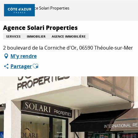
Aller
Accueil
Agence Solari Properties
au
contenu
principal
Agence Solari Properties
DÉCOUVRIR
SERVICES
IMMOBILIER
AGENCE IMMOBILIÈRE
2 boulevard de la Corniche d'Or, 06590 Théoule-sur-Mer
À FAIRE
M'y rendre
Ajouter aux favoris
Partager
SÉJOURNER