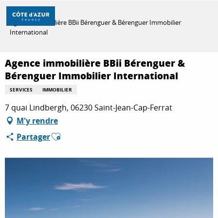
Aller
Accueil
au
Agence immobilière BBii Bérenguer & Bérenguer Immobilier
contenu
International
principal
DÉCOUVRIR
Agence immobilière BBii Bérenguer &
Bérenguer Immobilier International
À FAIRE
SERVICES
IMMOBILIER
7 quai Lindbergh, 06230 Saint-Jean-Cap-Ferrat
SÉJOURNER
M'y rendre
Ajouter aux favoris
Partager