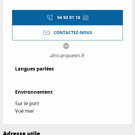
04 93 01 10
▒▒
CONTACTEZ-NOUS
africanqueen.fr
Langues parlées
Langues parlées
Environnement
Environnement
Sur le port
Vue mer
Adresse utile