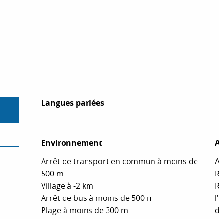
Langues parlées
Langues parlées
Environnement
Environnement
A
A
Arrêt de transport en commun à moins de
A
500 m
R
Village à -2 km
R
Arrêt de bus à moins de 500 m
l
Plage à moins de 300 m
d