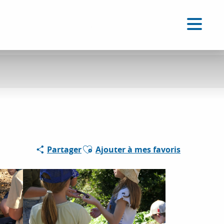
FR
Accessibilité
Recherche
Voir les favoris
Ajouter aux favoris
Partager
Ajouter à mes favoris