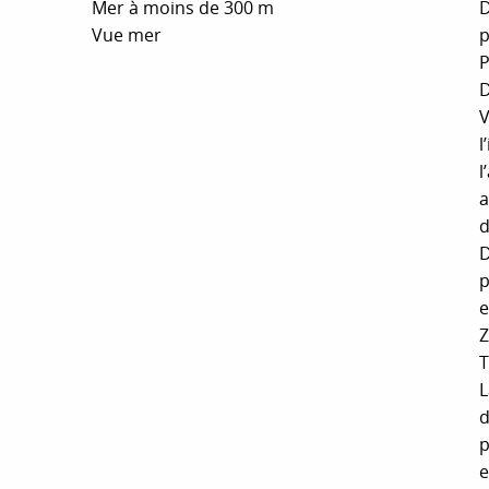
Mer à moins de 300 m
D
Vue mer
p
P
D
V
l
l
a
d
D
p
e
Z
T
L
d
p
e