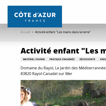
Aller
au
contenu
principal
Accueil
Activité enfant "Les mains dans la terre"
Activité enfant "Les m
MATÉRIEL FOURNI
PRATIQUE ENCADRÉE
DÉCOUVERTE
ENV
Domaine du Rayol, Le Jardin des Méditerrannées
83820 Rayol-Canadel sur Mer