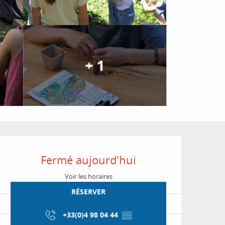
+ 1
Ouverture et coordon
Fermé aujourd'hui
Voir les horaires
RÉSERVER
+33(0)4 98 04 44
▒▒