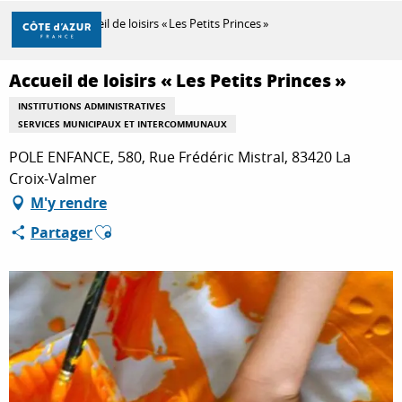
Aller
Accueil
Accueil de loisirs « Les Petits Princes »
au
contenu
principal
Accueil de loisirs « Les Petits Princes »
DÉCOUVRIR
INSTITUTIONS ADMINISTRATIVES
SERVICES MUNICIPAUX ET INTERCOMMUNAUX
À FAIRE
POLE ENFANCE, 580, Rue Frédéric Mistral, 83420 La
Croix-Valmer
M'y rendre
SÉJOURNER
Ajouter aux favoris
Partager