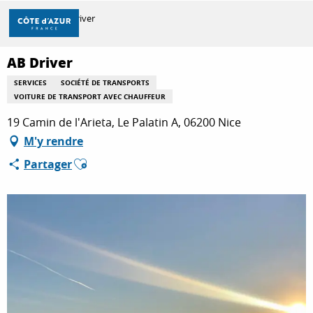
Aller
Accueil
AB Driver
au
contenu
principal
AB Driver
DÉCOUVRIR
SERVICES
SOCIÉTÉ DE TRANSPORTS
VOITURE DE TRANSPORT AVEC CHAUFFEUR
À FAIRE
19 Camin de l'Arieta, Le Palatin A, 06200 Nice
M'y rendre
Ajouter aux favoris
Partager
SÉJOURNER