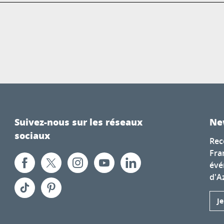
Suivez-nous sur les réseaux
Ne
sociaux
Rec
Fra
évé
d'A
J