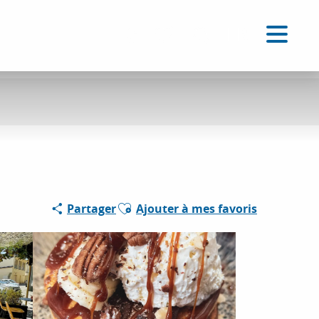
FR
Accessibilité
Recherche
Voir les favoris
Ajouter aux favoris
Partager
Ajouter à mes favoris