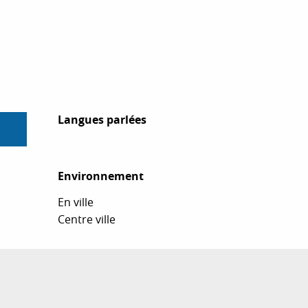
Langues parlées
Langues parlées
Environnement
Environnement
En ville
Centre ville