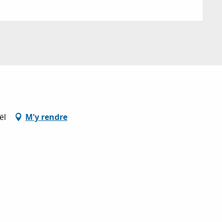
ël
M'y rendre