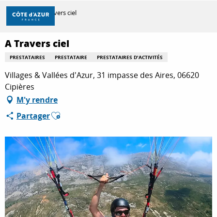
Aller
Accueil
A Travers ciel
au
contenu
principal
A Travers ciel
DÉCOUVRIR
PRESTATAIRES
PRESTATAIRE
PRESTATAIRES D'ACTIVITÉS
Villages & Vallées d'Azur, 31 impasse des Aires, 06620
À FAIRE
Cipières
M'y rendre
Ajouter aux favoris
Partager
SÉJOURNER