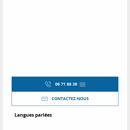
06 71 88 39
▒▒
CONTACTEZ-NOUS
Langues parlées
Langues parlées