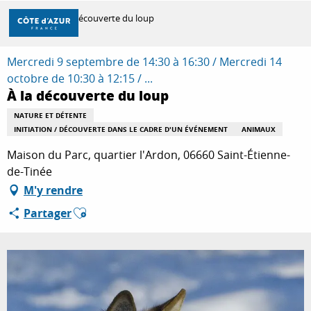
Aller
Accueil
À la découverte du loup
au
contenu
principal
Mercredi 9 septembre de 14:30 à 16:30 / Mercredi 14
DÉCOUVRIR
octobre de 10:30 à 12:15 / ...
À la découverte du loup
À FAIRE
NATURE ET DÉTENTE
INITIATION / DÉCOUVERTE DANS LE CADRE D'UN ÉVÉNEMENT
ANIMAUX
Maison du Parc, quartier l'Ardon, 06660 Saint-Étienne-
de-Tinée
SÉJOURNER
M'y rendre
Ajouter aux favoris
Partager