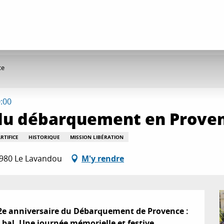
ce
0:00
 du débarquement en Prove
RTIFICE
HISTORIQUE
MISSION LIBÉRATION
83980 Le Lavandou
M'y rendre
2e anniversaire du Débarquement de Provence : 
t bal. Une journée mémorielle et festive.