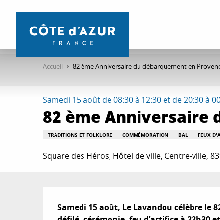
Aller
au
contenu
principal
Accueil
82 ème Anniversaire du débarquement en Proven
Samedi 15 août de 08:30 à 12:30 et de 20:30 à 0
82 ème Anniversaire
TRADITIONS ET FOLKLORE
COMMÉMORATION
BAL
FEUX D'A
Square des Héros, Hôtel de ville, Centre-ville, 
Description
Samedi 15 août, Le Lavandou célèbre le 8
défilé, cérémonie, feu d’artifice à 22h30 e