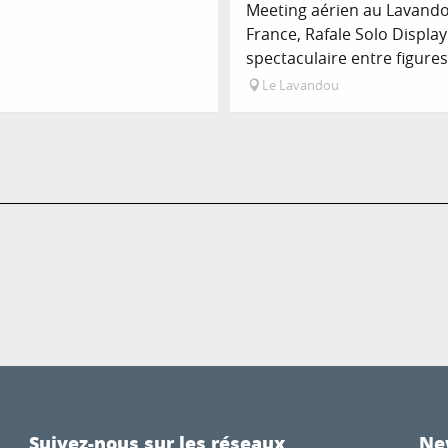
Meeting aérien au Lavandou 
France, Rafale Solo Displa
spectaculaire entre figures
Le Lavandou
Suivez-nous sur les réseaux
Ne