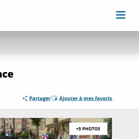
FR
Accessibilité
Recherche
Voir les favoris
nce
Ajouter aux favoris
Partager
Ajouter à mes favoris
+5 PHOTOS