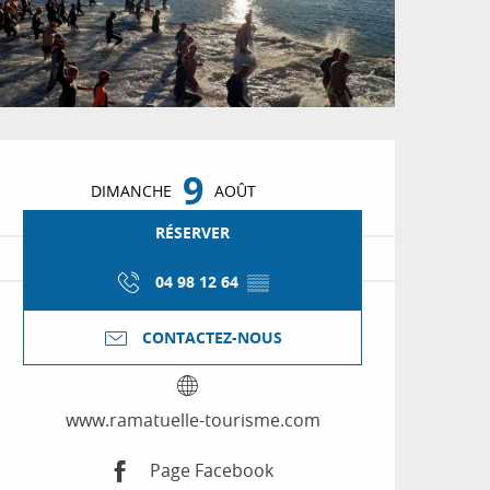
Ouverture et coordon
9
DIMANCHE
AOÛT
RÉSERVER
04 98 12 64
▒▒
CONTACTEZ-NOUS
www.ramatuelle-tourisme.com
Page Facebook