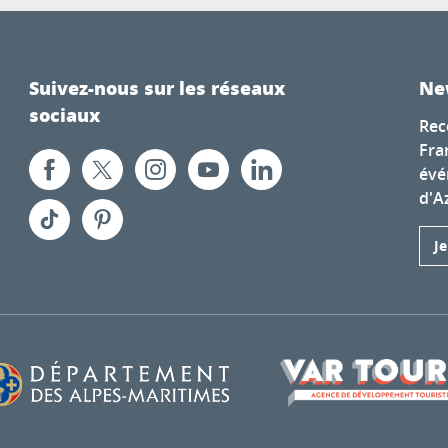
Suivez-nous sur les réseaux
Ne
sociaux
Rec
Fra
évé
d'A
J