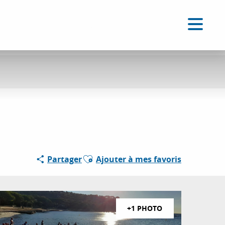
FR
Accessibilité
Recherche
Voir les favoris
Ajouter aux favoris
Partager
Ajouter à mes favoris
+1 PHOTO