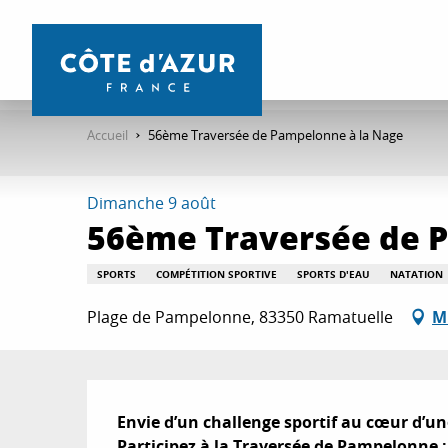
Aller
au
contenu
principal
Accueil
56ème Traversée de Pampelonne à la Nage
Dimanche 9 août
56ème Traversée de 
SPORTS
COMPÉTITION SPORTIVE
SPORTS D'EAU
NATATION
Plage de Pampelonne, 83350 Ramatuelle
M
Description
Envie d’un challenge sportif au cœur d’un
Participez à la Traversée de Pampelonne :