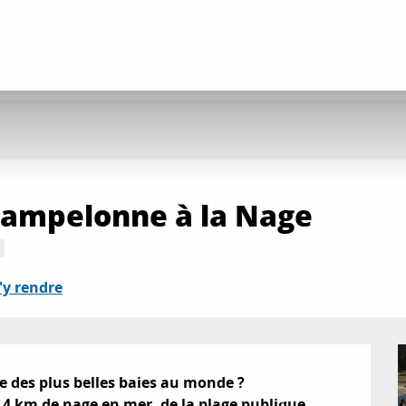
Pampelonne à la Nage
'y rendre
e des plus belles baies au monde ?

 4 km de nage en mer, de la plage publique 