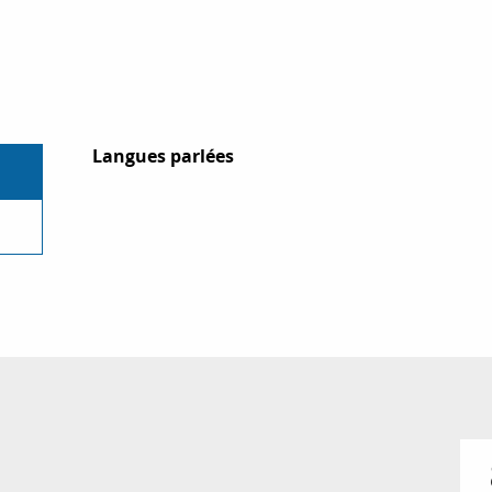
Langues parlées
Langues parlées