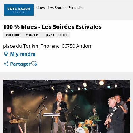
Aller
Accueil
100 % blues - Les Soirées Estivales
au
contenu
principal
100 % blues - Les Soirées Estivales
DÉCOUVRIR
CULTURE
CONCERT
JAZZ ET BLUES
place du Tonkin, Thorenc, 06750 Andon
À FAIRE
M'y rendre
Ajouter aux favoris
Partager
SÉJOURNER