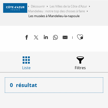
Aller
Accueil
Découvrir
Les Villes de la Côte d’Azur
au
Visiter Mandelieu : notre top des choses à faire
contenu
Les musées à Mandelieu-la-napoule
principal
DÉCOUVRIR
Ajouter
À FAIRE
SÉJOURNER
Liste
Filtres
0
résultat