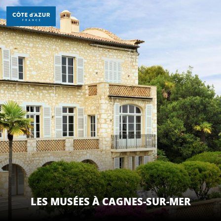
Aller
au
contenu
principal
DÉCOUVRIR
À FAIRE
SÉJOURNER
LES MUSÉES À CAGNES-SUR-MER