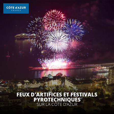
Aller
au
contenu
principal
DÉCOUVRIR
À FAIRE
SÉJOURNER
FEUX D'ARTIFICES ET FESTIVALS
PYROTECHNIQUES
SUR LA CÔTE D’AZUR