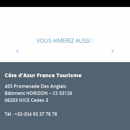
FESTIVAL DE LA MONTAGNE SAINT-PAUL
DE VENCE : UN ÉVÈNEMENT AU SOMMET
POUR SE RECONNECTER À LA NATURE
Du 24 au 26 novembre, rendez-vous au sommet
de Saint-Paul de Vence pour prendre une
VOUS AIMEREZ AUSSI !
bouffée d’air frais ! Les plus grands sportifs
expérimentés de leurs disciplines nous...
Côte d'Azur France Tourisme
455 Promenade Des Anglais
Bâtiment HORIZON – CS 53126
06203 NICE Cedex 3
Tél : +33 (0)4 93 37 78 78