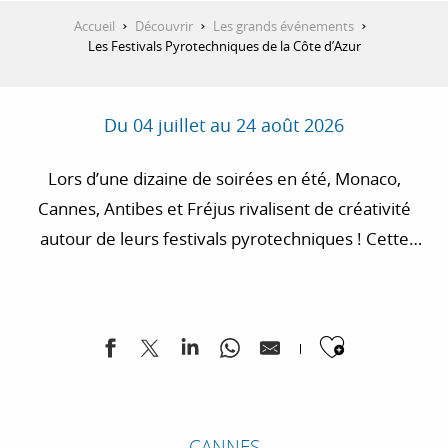
Accueil
Découvrir
Les grands événements
Les Festivals Pyrotechniques de la Côte d’Azur
Du 04 juillet au 24 août 2026
Lors d’une dizaine de soirées en été, Monaco,
Cannes, Antibes et Fréjus rivalisent de créativité
autour de leurs festivals pyrotechniques ! Cette
tradition des feux d’artifice connaît toujours un
véritable engouement avec une demi-heure de
spectacle exceptionnel dans le ciel de la Côte d’Azur.
Ajouter
Découvrez ces festivals pyrotechniques à ne surtout
pas manquer l’été de la Côte d’Azur.
CANNES