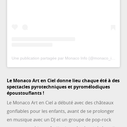
Une publication partagée par Monaco Info (@monaco_info)
le
2
Le Monaco Art en Ciel donne lieu chaque été à des
spectacles pyrotechniques et pyromélodiques
époustouflants !
Le Monaco Art en Ciel a débuté avec des châteaux
gonflables pour les enfants, avant de se prolonger
en musique avec un DJ et un groupe de pop-rock