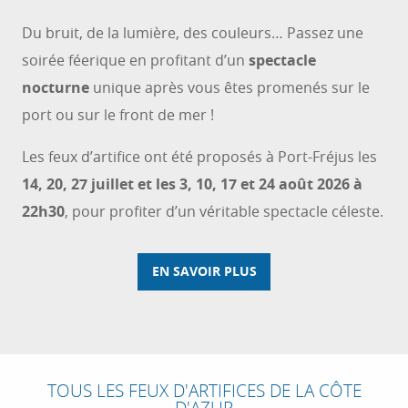
Du bruit, de la lumière, des couleurs… Passez une
soirée féerique en profitant d’un
spectacle
nocturne
unique après vous êtes promenés sur le
port ou sur le front de mer !
Les feux d’artifice ont été proposés à Port-Fréjus les
14, 20, 27 juillet et les 3, 10, 17 et 24 août 2026 à
22h30
, pour profiter d’un véritable spectacle céleste.
EN SAVOIR PLUS
7
AOÛT
FEU D'ARTIFICE À L'AYGUADE
TOUS LES FEUX D'ARTIFICES DE LA CÔTE
D'AZUR