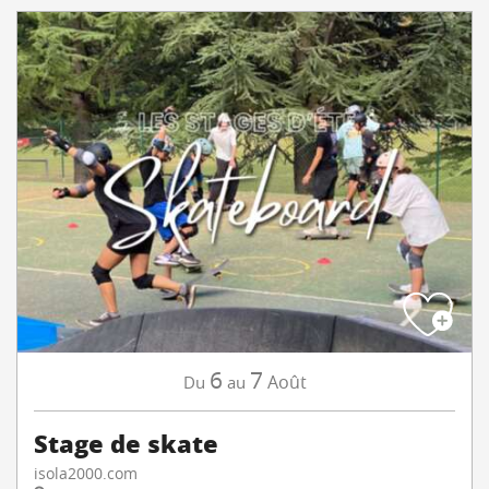
6
7
Août
Du
au
Stage de skate
isola2000.com