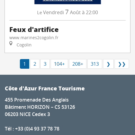
7
Vendredi
Août
à 22:00
Le
Feux d'artifice
www.marines2cogolin.fr
Cogolin
1
2
3
104+
208+
313
❯
❯❯
Côte d'Azur France Tourisme
455 Promenade Des Anglais
Bâtiment HORIZON – CS 53126
06203 NICE Cedex 3
Tél : +33 (0)4 93 37 78 78