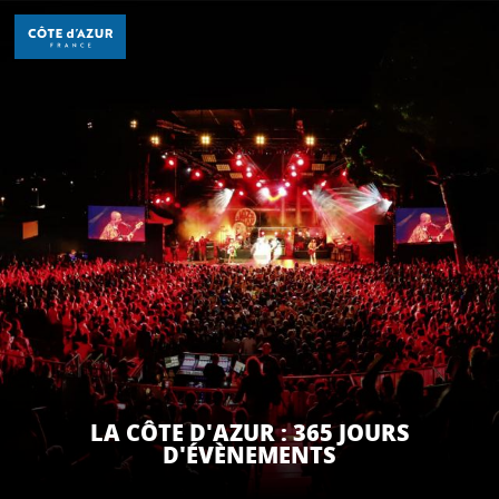
Aller
au
contenu
principal
DÉCOUVRIR
À FAIRE
SÉJOURNER
LA CÔTE D'AZUR : 365 JOURS
D'ÉVÈNEMENTS