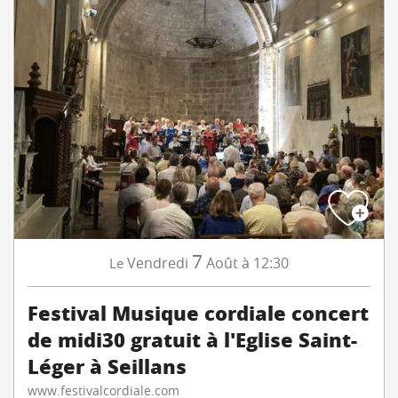
7
Vendredi
Août
à 12:30
Le
Festival Musique cordiale concert
de midi30 gratuit à l'Eglise Saint-
Léger à Seillans
www.festivalcordiale.com