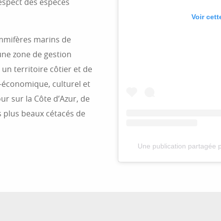
espect des espèces
Voir cet
ammifères marins de
 une zone de gestion
 un territoire côtier et de
o-économique, culturel et
ur sur la Côte d’Azur, de
s plus beaux cétacés de
Une publication partagée 