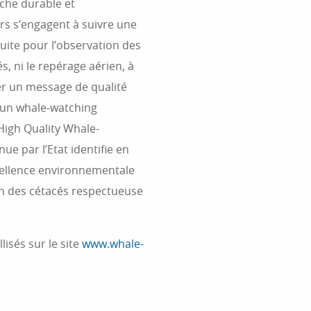
che durable et
urs s’engagent à suivre une
uite pour l’observation des
s, ni le repérage aérien, à
rer un message de qualité
 un whale-watching
 High Quality Whale-
e par l’Etat identifie en
cellence environnementale
on des cétacés respectueuse
lisés sur le site
www.whale-