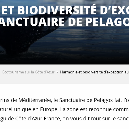
ET BIODIVERSITÉ D’EX
ANCTUAIRE DE PELAG
Écotourisme sur la Côte d’Azur
Harmonie et biodiversité d’exception au
s de Méditerranée, le Sanctuaire de Pelagos fait l’obj
 naturel unique en Europe. La zone est reconnue comme 
 guide Côte d’Azur France, on vous dit tout sur le san