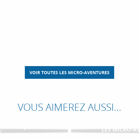
IE SAUVAGE - RÉSERVE DES MONTS D'AZUR
écouvrez une biodiversité encore méconnue, juste sous vos yeux ! I
les...
VOIR TOUTES LES MICRO-AVENTURES
VOUS AIMEREZ AUSSI...
 DE 2 À 5 JOURS EN
LES MICRO-A
E