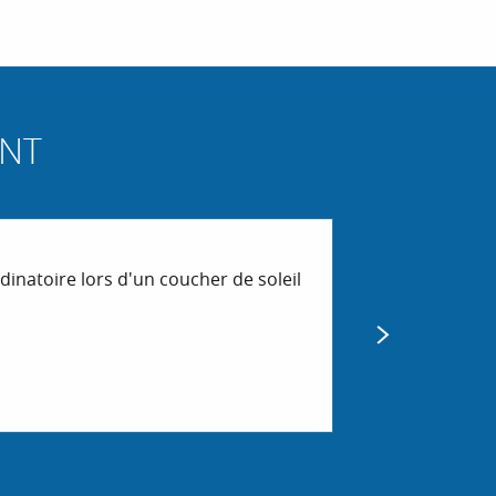
 aux favoris
NT
« VIVRE UNE 
inatoire lors d'un coucher de soleil
Expérience unique
Biot
LIRE LA SUITE