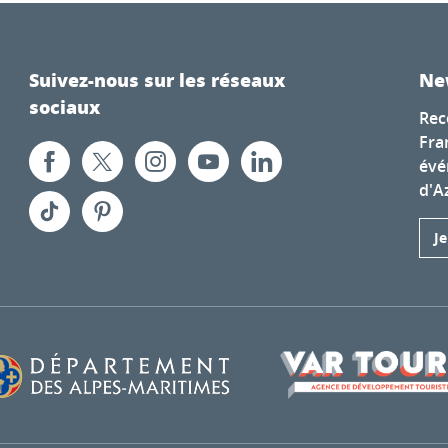
Suivez-nous sur les réseaux
Ne
sociaux
Rec
Fra
évé
d'A
J