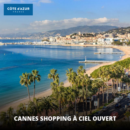
Aller
au
contenu
principal
DÉCOUVRIR
À FAIRE
SÉJOURNER
CANNES SHOPPING À CIEL OUVERT