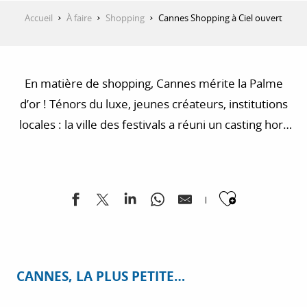
Accueil
À faire
Shopping
Cannes Shopping à Ciel ouvert
En matière de shopping, Cannes mérite la Palme
d’or ! Ténors du luxe, jeunes créateurs, institutions
locales : la ville des festivals a réuni un casting hors
pair pour éblouir les fashionistas et shopping addicts
du monde entier. Le saviez-vous ? Cannes offre la
plus grande concentration en France de boutiques
Ajouter
de luxe au m² !
CANNES, LA PLUS PETITE…