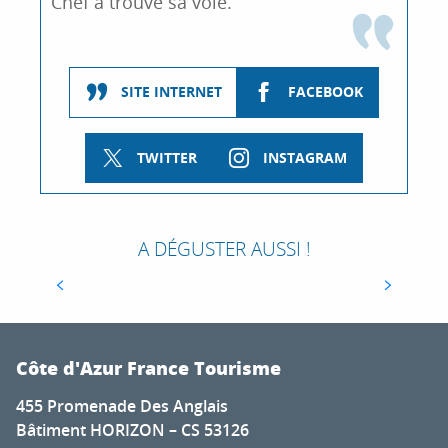
Chef a trouvé sa voie.
SITE INTERNET
FACEBOOK
TWITTER
INSTAGRAM
RECETTE « LE PAIN DE CAMPAGNE »
En cette période inédite, quoi de mieux que de
se faire plaisir en cuisinant de délicieux plats
A DÉGUSTER AUSSI !
Signature #CotedAzurFrance ! Le Chef étoilé
Nicolas RONDELLI du Restaurant Les...
Côte d'Azur France Tourisme
455 Promenade Des Anglais
Bâtiment HORIZON – CS 53126