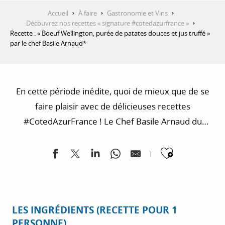
Accueil
À faire
Gastronomie et Vins
Découvrez nos recettes « signature #cotedazurfrance »
Recette : « Boeuf Wellington, purée de patates douces et jus truffé »
par le chef Basile Arnaud*
En cette période inédite, quoi de mieux que de se
faire plaisir avec de délicieuses recettes
#CotedAzurFrance ! Le Chef Basile Arnaud du
Bistrot du Mas Candille à Mougins, vous dévoile en
Ajouter
exclusivité sa recette du Bœuf Wellington, purée de
patates douces et jus truffé. Une recette qui
sublimera sans nul doute vos papilles. Désormais à
vous de jouer ! N’hésitez pas à partager vos photos
LES INGRÉDIENTS (RECETTE POUR 1
sur les réseaux sociaux en les hashtags
PERSONNE)