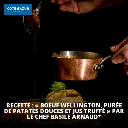
Aller
au
contenu
principal
DÉCOUVRIR
À FAIRE
SÉJOURNER
RECETTE : « BOEUF WELLINGTON, PURÉE
DE PATATES DOUCES ET JUS TRUFFÉ » PAR
LE CHEF BASILE ARNAUD*