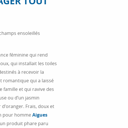
AGER TOUT
 champs ensoleillés
rance féminine qui rend
, qui installait les toiles
destinés à recevoir la
t romantique qui a laissé
famille et qui ravive des
use ou d’un jasmin
 d’oranger. Frais, doux et
fum pour homme
Aigues
’un produit phare paru