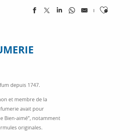
Ajouter
UMERIE
rfum depuis 1747.
non et membre de la
fumerie avait pour
 “le Bien-aimé”, notamment
rmules originales.