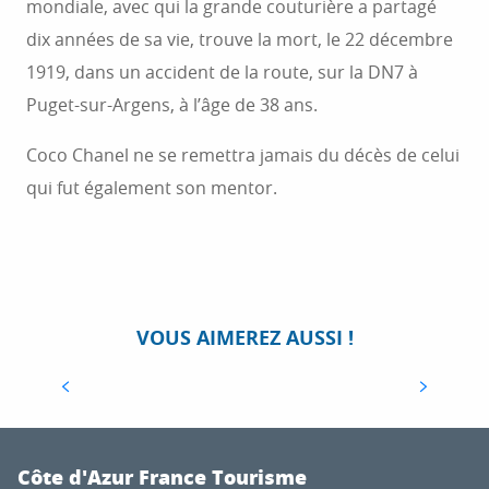
mondiale, avec qui la grande couturière a partagé
dix années de sa vie, trouve la mort, le 22 décembre
1919, dans un accident de la route, sur la DN7 à
Puget-sur-Argens, à l’âge de 38 ans.
Coco Chanel ne se remettra jamais du décès de celui
qui fut également son mentor.
TOP 10 DES CHOSES À VOIR ET À FAIRE À
VOUS AIMEREZ AUSSI !
GRASSE
Visiter le Pays de Grasse, c’est redécouvrir nos
sens dans la Côte d’Azur de l’intérieur. En
approchant de Grasse, l’horticulture locale nous
plonge dans un univers parfumé...
Côte d'Azur France Tourisme