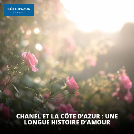
Aller
au
contenu
principal
DÉCOUVRIR
À FAIRE
SÉJOURNER
CHANEL ET LA CÔTE D’AZUR : UNE
LONGUE HISTOIRE D’AMOUR