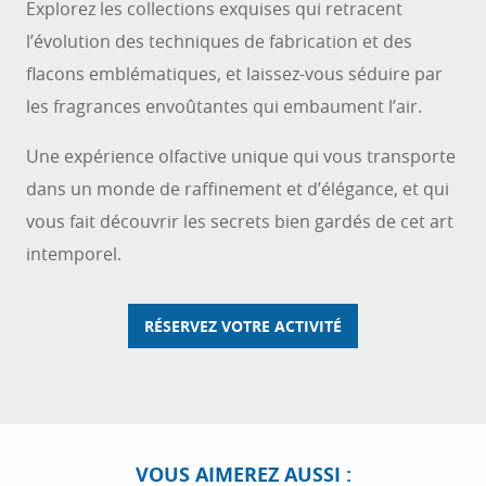
Explorez les collections exquises qui retracent
l’évolution des techniques de fabrication et des
flacons emblématiques, et laissez-vous séduire par
les fragrances envoûtantes qui embaument l’air.
Une expérience olfactive unique qui vous transporte
dans un monde de raffinement et d’élégance, et qui
vous fait découvrir les secrets bien gardés de cet art
intemporel.
RÉSERVEZ VOTRE ACTIVITÉ
OÙ PIQUE-NIQUER EN FAMILLE SUR LA
CÔTE D’AZUR
En famille ou entre amis, le pique-nique est un
véritable sport sur la Côte d’Azur. Avec 300 jours
VOUS AIMEREZ AUSSI :