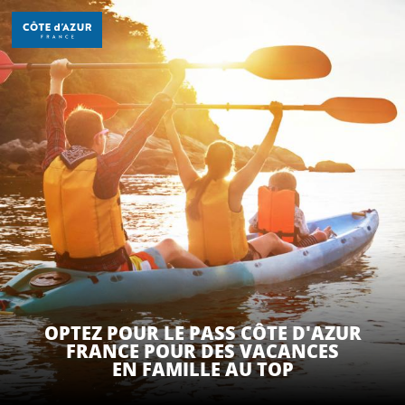
Aller
au
contenu
principal
DÉCOUVRIR
À FAIRE
SÉJOURNER
OPTEZ POUR LE PASS CÔTE D'AZUR
FRANCE POUR DES VACANCES
EN FAMILLE AU TOP