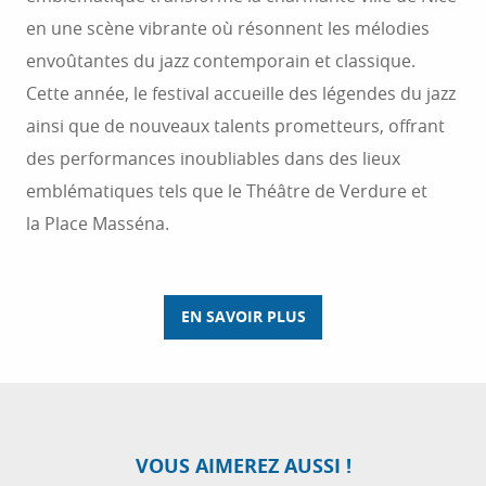
en une scène vibrante où résonnent les mélodies
envoûtantes du jazz contemporain et classique.
Cette année, le festival accueille des légendes du jazz
ainsi que de nouveaux talents prometteurs, offrant
des performances inoubliables dans des lieux
emblématiques tels que le Théâtre de Verdure et
la Place Masséna.
EN SAVOIR PLUS
ZOOM SUR LE FESTIVAL DES NUITS DU SUD
À VENCE
Imaginez-vous sur la Place du Grand Jardin,
transformée pour l’occasion en salle de concerts
VOUS AIMEREZ AUSSI !
sous le ciel étoilé de la ville de Vence… Engagée à