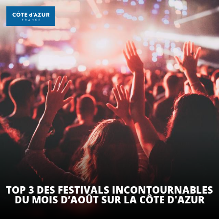
Aller
au
contenu
principal
DÉCOUVRIR
À FAIRE
SÉJOURNER
TOP 3 DES FESTIVALS INCONTOURNABLES
DU MOIS D’AOÛT SUR LA CÔTE D'AZUR