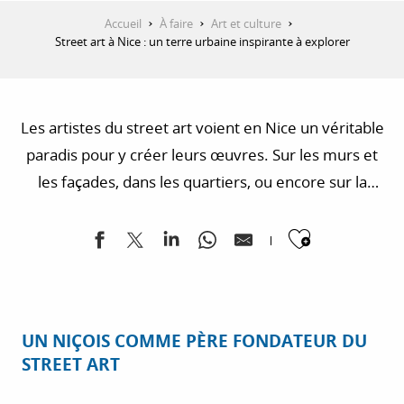
Accueil
À faire
Art et culture
Street art à Nice : un terre urbaine inspirante à explorer
Les artistes du street art voient en Nice un véritable
paradis pour y créer leurs œuvres. Sur les murs et
les façades, dans les quartiers, ou encore sur la
devanture de certaines boutiques, l’art urbain
Ajouter
participe ainsi à embellir la Cité des Anges et à
s’ouvrir à une nouvelle culture.
UN NIÇOIS COMME PÈRE FONDATEUR DU
STREET ART