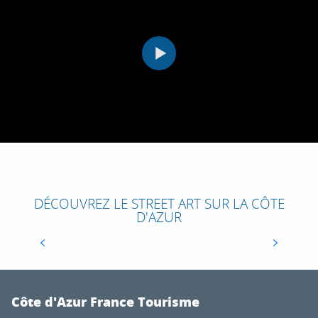
DÉCOUVREZ LE STREET ART SUR LA CÔTE
D'AZUR
STREET ART À GRASSE : LA 2ÈME ÉDITION
DU FESTIVAL POÉSIE URBAINE CET ÉTÉ !
Côte d'Azur France Tourisme