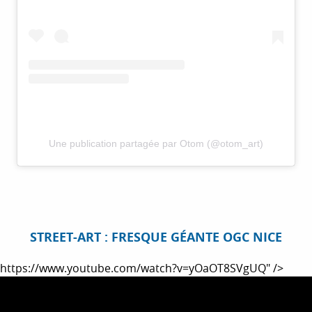
Une publication partagée par Otom (@otom_art)
STREET-ART : FRESQUE GÉANTE OGC NICE
https://www.youtube.com/watch?v=yOaOT8SVgUQ" />
https://www.youtube.com/watch?v=yOaOT8SVgUQ" data-
ratio="16_9">