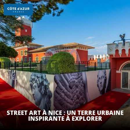
Aller
au
contenu
principal
DÉCOUVRIR
À FAIRE
SÉJOURNER
STREET ART À NICE : UN TERRE URBAINE
INSPIRANTE À EXPLORER