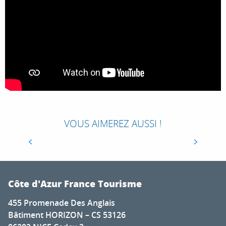
TOP 10 DES CHOSES À VOIR ET À FAIRE À
NICE
Pour décrire la splendeur de la belle Nice, rien
de comparable à l’hymne occitan entonné par le
VOUS AIMEREZ AUSSI !
coeur des hommes ici : O la miéu bella Nissa,
Regina de li flou, li tiéu vielhi...
Côte d'Azur France Tourisme
455 Promenade Des Anglais
Bâtiment HORIZON – CS 53126