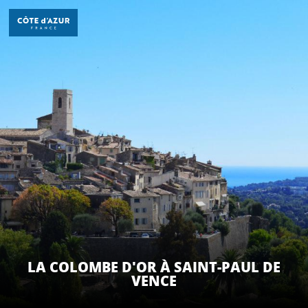
Aller
au
contenu
principal
DÉCOUVRIR
À FAIRE
SÉJOURNER
LA COLOMBE D'OR À SAINT-PAUL DE
VENCE