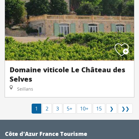
Domaine viticole Le Château des
Selves
Seillans
1
2
3
5+
10+
15
❯
❯❯
Côte d'Azur France Tourisme